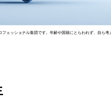
集うプロフェッショナル集団です。年齢や国籍にとらわれず、自
生