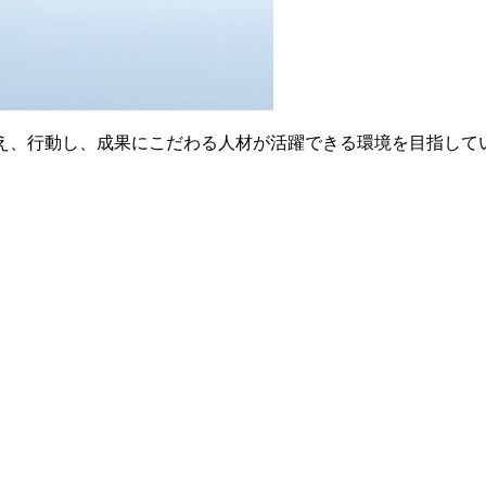
ら考え、行動し、成果にこだわる人材が活躍できる環境を目指して